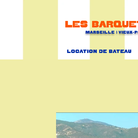
Les barque
Marseille | Vieux-
Location de bateau