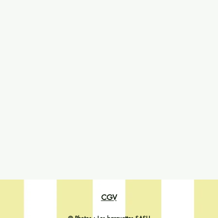
propre entreprise. Afin de vous assurer que vous
les, nous vous conseillons vivement de demander conseil
e quelles sont les exigences qui vous concernent
llées sur comment formuler vos conditions d’utilisation.
CGV