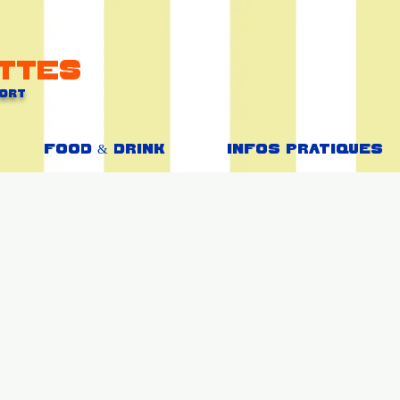
ttes
Port
Food & Drink
Infos Pratiques
exemple de texte qui n’est pas complet et ne peut être
 but de protéger les propriétaires de site. Ces derniers
énérales et répondre aux exigences s’imposant à eux en
utique en ligne, les informations obligatoires peuvent
nt les articles, les prix, les termes du contrat, la
’utilisation doivent également contenir les titres et être