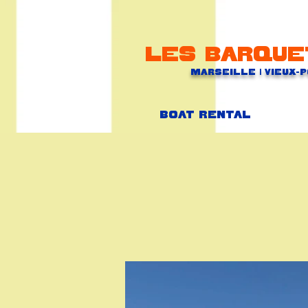
Les barque
Marseille | Vieux-
Boat rental